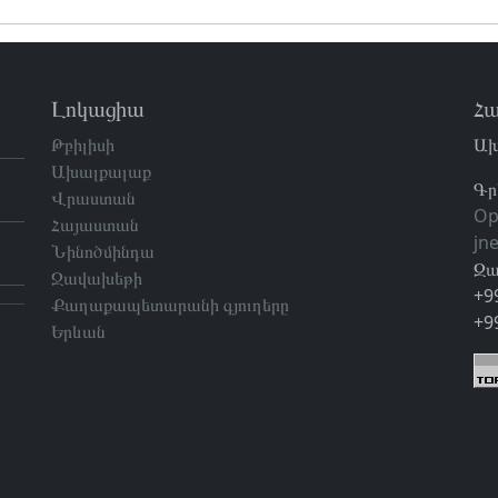
Լոկացիա
Հա
Թբիլիսի
Ախ
Ախալքալաք
Գր
Վրաստան
Op
Հայաստան
jn
Նինոծմինդա
Զա
Ջավախեթի
+9
Քաղաքապետարանի գյուղերը
+9
Երևան