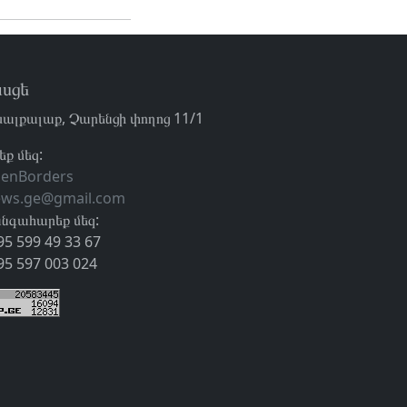
սցե
ալքալաք, Չարենցի փողոց 11/1
եք մեզ:
enBorders
ews.ge@gmail.com
նգահարեք մեզ:
95 599 49 33 67
95 597 003 024