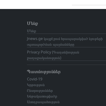
Մենք
Մենք
Jnews.ge կայքէջում հրապարակված նյութերի
օգտագործման պայմանները
Privacy Policy (Գաղտնիության
քաղաքականություն)
Պատմություններ
Covid-19
Կրթություն
Ընտրություններ
Ենթակառուցվածք
Առողջապահություն