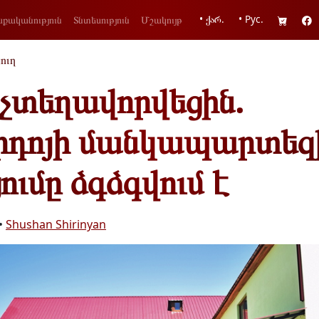
• ქარ.
• Рус.
քականություն
Տնտեսություն
Մշակույթ
յուղ
 չտեղավորվեցին.
ւրդոյի մանկապարտեզ
ումը ձգձգվում է
•
Shushan Shirinyan