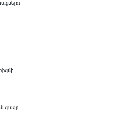
ացնելու
րիզմի
ան գազը