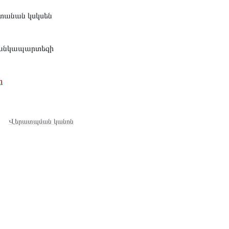
ստանան կսկսեն
 մանկապարտեզի
ի
Վերատպման կանոն