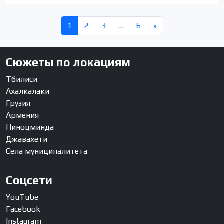
1
2
3
…
6
»
Сюжеты по локациям
Тбилиси
Ахалкалаки
Грузия
Армения
Ниноцминда
Джавахети
Села муниципалитета
Соцсети
YouTube
Facebook
Instagram