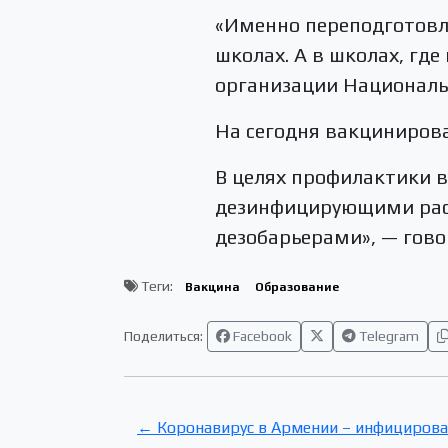
«Именно переподготовле
школах. А в школах, гд
организации Националь
На сегодня вакциниров
В целях профилактики 
дезинфицирующими раст
дезобарьерами», — гов
Теги:
Вакцина
Образование
Поделиться:
Facebook
Telegram
← Коронавирус в Армении – инфицирова