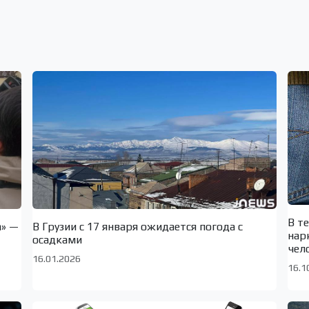
В т
а» —
В Грузии с 17 января ожидается погода с
нар
осадками
чел
16.01.2026
16.1