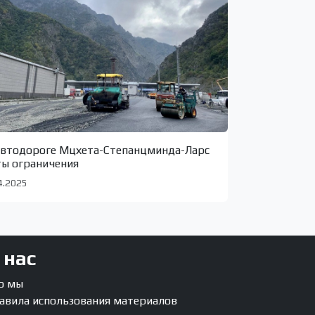
автодороге Мцхета-Степанцминда-Ларс
ты ограничения
4.2025
 нас
о мы
авила использования материалов