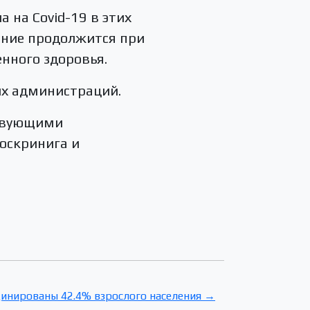
 на Covid-19 в этих
вание продолжится при
нного здоровья.
ых администраций.
ствующими
оскринига и
цинированы 42.4% взрослого населения →