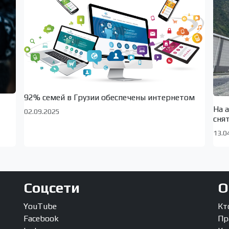
92% семей в Грузии обеспечены интернетом
На 
02.09.2025
сня
13.0
Соцсети
О
YouTube
Кт
Facebook
Пр