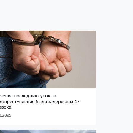
ечение последних суток за
копреступления были задержаны 47
овека
0.2025