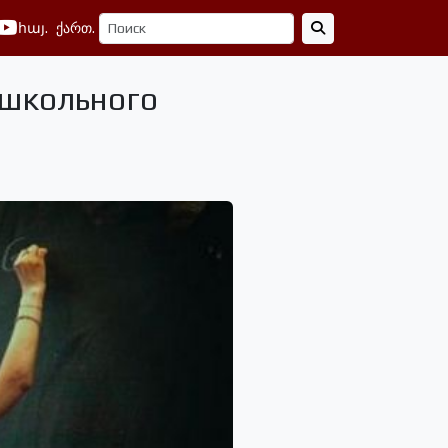
հայ.
ქართ.
 школьного