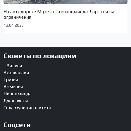
На автодороге Мцхета-Степанцминда-Ларс сняты
ограничения
13.04.2025
Сюжеты по локациям
Тбилиси
Ахалкалаки
Грузия
Армения
Ниноцминда
Джавахети
Села муниципалитета
Соцсети