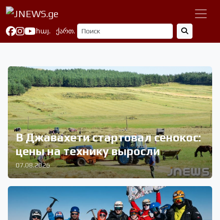
հայ.
ქართ.
В Джавахети стартовал сенокос:
цены на технику выросли
07.08.2026