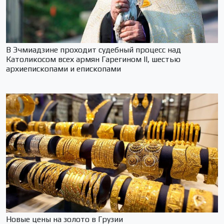
В Эчмиадзине проходит судебный процесс над
Католикосом всех армян Гарегином II, шестью
архиепископами и епископами
Новые цены на золото в Грузии