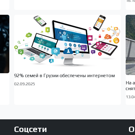
16.1
92% семей в Грузии обеспечены интернетом
На 
02.09.2025
сня
13.0
Соцсети
О