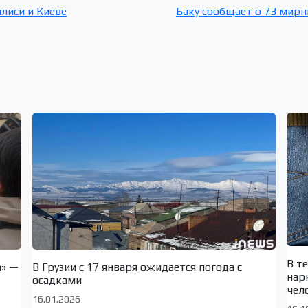
лиси и Киеве
Баку сообщает о 73 мирн
В т
а» —
В Грузии с 17 января ожидается погода с
нар
осадками
чел
16.01.2026