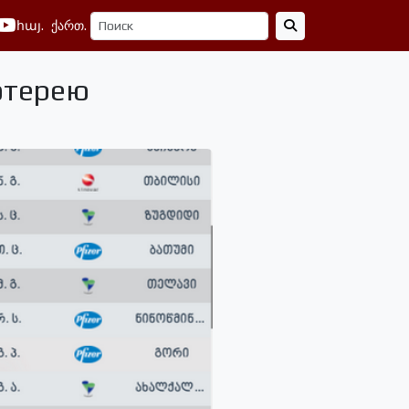
հայ.
ქართ.
отерею