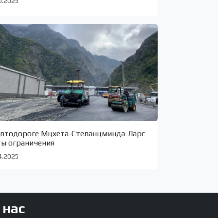
0.2025
автодороге Мцхета-Степанцминда-Ларс
ты ограничения
4.2025
 нас