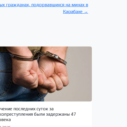
ых гражданах, подорвавшихся на минах в
Карабахе →
ечение последних суток за
копреступления были задержаны 47
овека