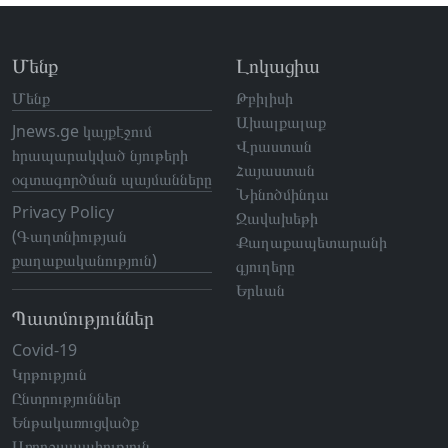
Մենք
Լոկացիա
Մենք
Թբիլիսի
Ախալքալաք
Jnews.ge կայքէջում
Վրաստան
հրապարակված նյութերի
Հայաստան
օգտագործման պայմանները
Նինոծմինդա
Privacy Policy
Ջավախեթի
(Գաղտնիության
Քաղաքապետարանի
քաղաքականություն)
գյուղերը
Երևան
Պատմություններ
Covid-19
Կրթություն
Ընտրություններ
Ենթակառուցվածք
Առողջապահություն