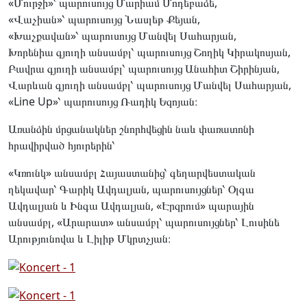
«Մուրջի»՝ պարուսույց Մարիամ Մոդեբաձե,
«Վաչիան»՝ պարուսույց Նասլեթ Քեյան,
«Խաչքավան»՝ պարուսույց Մանվել Սահարյան,
Խորենիա գյուղի անսամբլ՝ պարուսույց Շողիկ Կիրակոսյան,
Բավրա գյուղի անսամբլ՝ պարուսույց Անահիտ Շիրինյան,
Վարևան գյուղի անսամբլ՝ պարուսույց Մանվել Սահարյան,
«Line Up»՝ պարուսույց Ռադիկ Եզոյան։
Առանձին մրցանակներ շնորհվեցին նաև փառատոնի
հրավիրված հյուրերին՝
«Կռունկ» անսամբլ Հայաստանից՝ գեղարվեստական
ղեկավար՝ Գարիկ Ավդալյան, պարուսույցներ՝ Օլգա
Ավդալյան և Ինգա Ավդալյան, «Էրզրում» պարային
անսամբլ, «Արարատ» անսամբլ՝ պարուսույցներ՝ Լուսինե
Արությունովա և Լիլիթ Մկրտչյան։