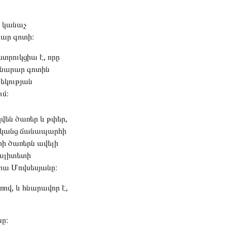
և կանաչ
ար գոտի։
րուկցիա է, որը
անարար գոտին
ևեկության
ւմ։
են ծառեր և թփեր,
րդկանց ճանապարհի
ի ծառերն ավելի
պալիտետի
րա Մովսեսյանը։
ով, և հնարավոր է,
ը։