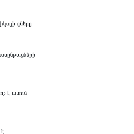
իկայի գները
ասընթացների
չ է անում
 է