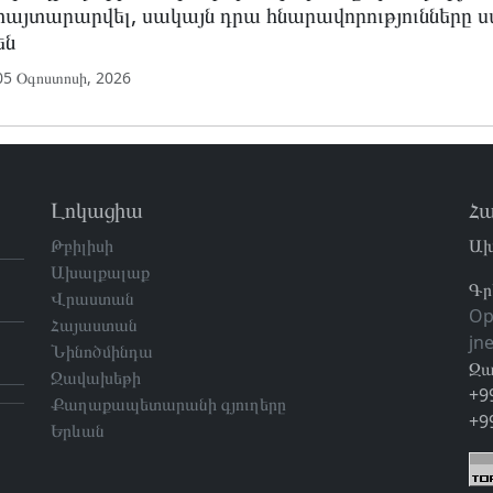
հայտարարվել, սակայն դրա հնարավորությունները
են
05 Օգոստոսի, 2026
Լոկացիա
Հա
Թբիլիսի
Ախ
Ախալքալաք
Գր
Վրաստան
Op
Հայաստան
jn
Նինոծմինդա
Զա
Ջավախեթի
+9
Քաղաքապետարանի գյուղերը
+9
Երևան