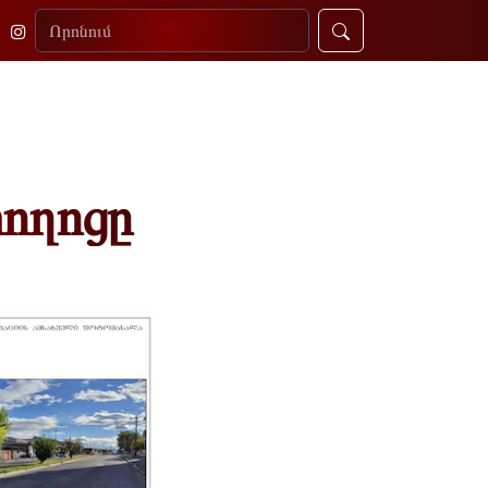
ողոցը