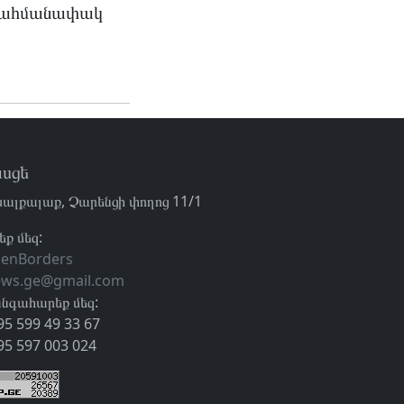
 սահմանափակ
սցե
ալքալաք, Չարենցի փողոց 11/1
եք մեզ:
enBorders
ews.ge@gmail.com
նգահարեք մեզ:
95 599 49 33 67
95 597 003 024