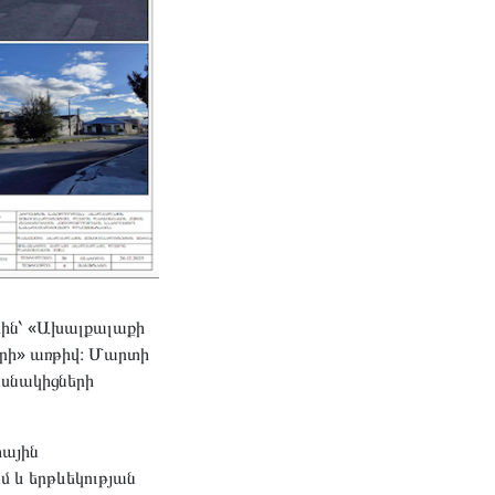
սին՝ «Ախալքալաքի
րի» առթիվ։ Մարտի
ասնակիցների
հային
 և երթևեկության