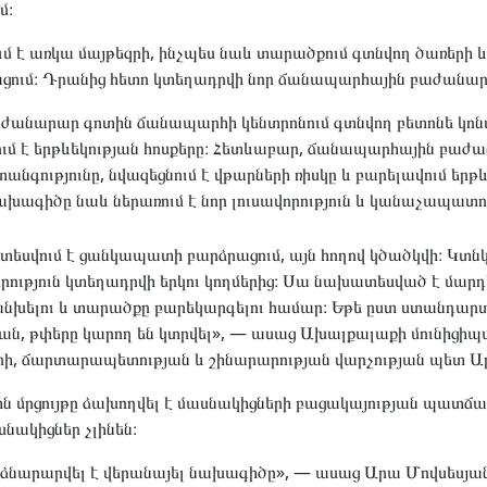
մ։
 է առկա մայթեզրի, ինչպես նաև տարածքում գտնվող ծառերի 
ացում։ Դրանից հետո կտեղադրվի նոր ճանապարհային բաժանար
անարար գոտին ճանապարհի կենտրոնում գտնվող բետոնե կոնստ
ւմ է երթևեկության հոսքերը։ Հետևաբար, ճանապարհային բաժ
անգությունը, նվազեցնում է վթարների ռիսկը և բարելավում երթ
խագիծը նաև ներառում է նոր լուսավորություն և կանաչապատո
վում է ցանկապատի բարձրացում, այն հողով կծածկվի։ Կտնկվ
որություն կտեղադրվի երկու կողմերից։ Սա նախատեսված է մա
կանխելու և տարածքը բարեկարգելու համար։ Եթե ըստ ստանդարտ
նան, թփերը կարող են կտրվել», — ասաց Ախալքալաքի մունիցի
րի, ճարտարապետության և շինարարության վարչության պետ Ա
ն մրցույթը ձախողվել է մասնակիցների բացակայության պատճառ
սնակիցներ չլինեն։
նարարվել է վերանայել նախագիծը», — ասաց Արա Մովսեսյան