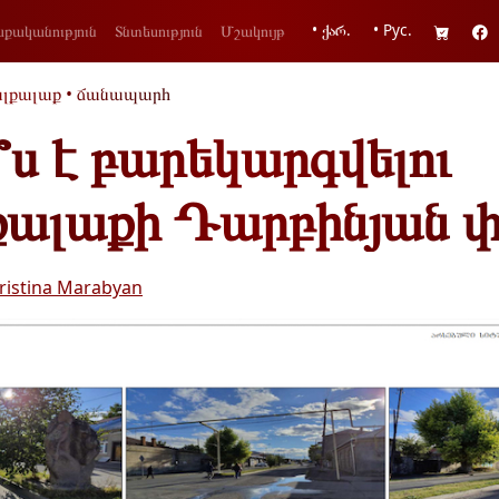
• ქარ.
• Рус.
քականություն
Տնտեսություն
Մշակույթ
լքալաք
•
ճանապարհ
ս է բարեկարգվելու
ալաքի Դարբինյան փ
ristina Marabyan