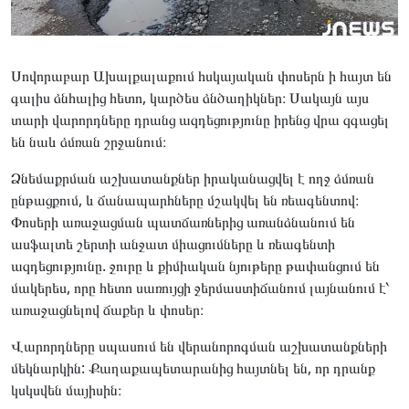
Սովորաբար Ախալքալաքում հսկայական փոսերն ի հայտ են
գալիս ձնհալից հետո, կարծես ձնծաղիկներ։ Սակայն այս
տարի վարորդները դրանց ազդեցությունը իրենց վրա զգացել
են նաև ձմռան շրջանում։
Ձնեմաքրման աշխատանքներ իրականացվել է ողջ ձմռան
ընթացքում, և ճանապարհները մշակվել են ռեագենտով։
Փոսերի առաջացման պատճառներից առանձնանում են
ասֆալտե շերտի անջատ միացումները և ռեագենտի
ազդեցությունը. ջուրը և քիմիական նյութերը թափանցում են
մակերես, որը հետո սառույցի ջերմաստիճանում լայնանում է՝
առաջացնելով ճաքեր և փոսեր։
Վարորդները սպասում են վերանորոգման աշխատանքների
մեկնարկին: Քաղաքապետարանից հայտնել են, որ դրանք
կսկսվեն մայիսին։