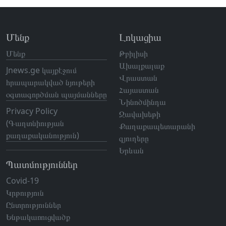
Մենք
Լոկացիա
Մենք
Թբիլիսի
Ախալքալաք
Jnews.ge կայքէջում
Վրաստան
հրապարակված նյութերի
Հայաստան
օգտագործման պայմանները
Նինոծմինդա
Privacy Policy
Ջավախեթի
(Գաղտնիության
Քաղաքապետարանի
քաղաքականություն)
գյուղերը
Երևան
Պատմություններ
Covid-19
Կրթություն
Ընտրություններ
Ենթակառուցվածք