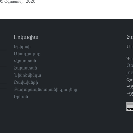
05 Օգոստոսի, 2026
Լոկացիա
Հա
Թբիլիսի
Ախ
Ախալքալաք
Գր
Վրաստան
Op
Հայաստան
jn
Նինոծմինդա
Զա
Ջավախեթի
+9
Քաղաքապետարանի գյուղերը
+9
Երևան