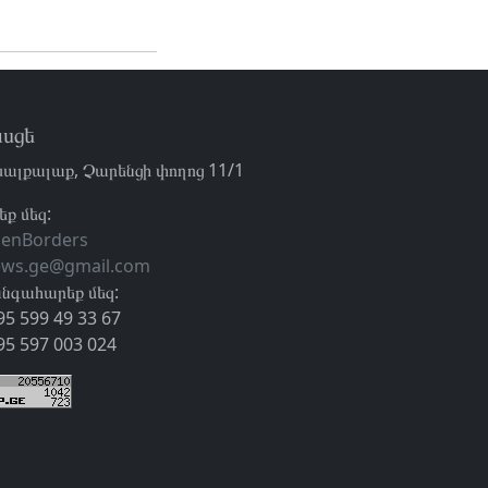
սցե
ալքալաք, Չարենցի փողոց 11/1
եք մեզ:
enBorders
ews.ge@gmail.com
նգահարեք մեզ:
95 599 49 33 67
95 597 003 024