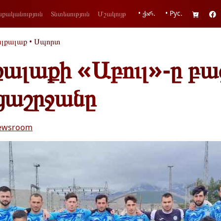
• ქარ.
• Рус.
քականություն
Տնտեսություն
Մշակույթ
լքալաք
•
Սպորտ
ալաքի «Աբուլ»-ը բաց
րցաշրջանը
ewsroom