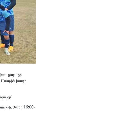
 Ախալքալաքի
Առաջին խաղը
ույցը՝
ւլ»-ի, ժամը 16:00-