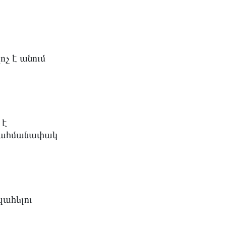
չ է անում
 է
 սահմանափակ
պահելու