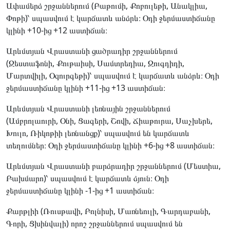
Ափամերձ շրջաններում (Բաթումի, Քոբուլեթի, Անակլիա,
Փոթի)՝ սպասվում է կարճատև անձրև։ Օդի ջերմաստիճանը
կլինի +10-ից +12 աստիճան։
Արևմտյան Վրաստանի ցածրադիր շրջաններում
(Զեստաֆոնի, Քութաիսի, Սամտրեդիա, Զուգդիդի,
Մարտվիլի, Օզուրգեթի)՝ սպասվում է կարճատև անձրև։ Օդի
ջերմաստիճանը կլինի +11-ից +13 աստիճան։
Արևմտյան Վրաստանի լեռնային շրջաններում
(Ամբրոլաուրի, Օնի, Ցագերի, Շովի, Ճիաթուրա, Սաչխերե,
Խուլո, Ռիկոթիի լեռնանցք)՝ սպասվում են կարճատև
տեղումներ։ Օդի ջերմաստիճանը կլինի +6-ից +8 աստիճան։
Արևմտյան Վրաստանի բարձրադիր շրջաններում (Մեստիա,
Բախմարո)՝ սպասվում է կարճատև ձյուն։ Օդի
ջերմաստիճանը կլինի -1-ից +1 աստիճան։
Քարթլիի (Ռուսթավի, Բոլնիսի, Մառնեուլի, Գարդաբանի,
Գորի, Ցխինվալի) որոշ շրջաններում սպասվում են