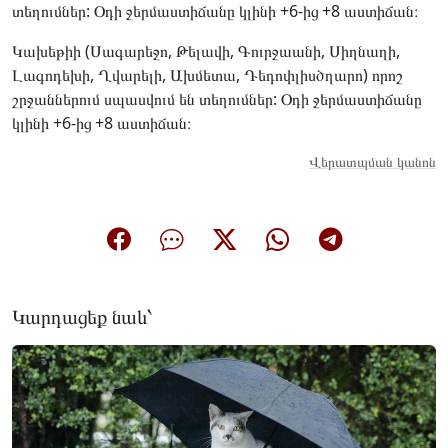
տեղումներ: Օդի ջերմաստիճանը կլինի +6-ից +8 աստիճան։
Կախեթիի (Սագարեջո, Թելավի, Գուրջաանի, Սիղնաղի,
Լագոդեխի, Ղվարելի, Ախմետա, Դեդոփլիսծղարո) որոշ
շրջաններում սպասվում են տեղումներ: Օդի ջերմաստիճանը
կլինի +6-ից +8 աստիճան։
Վերատպման կանոն
Կարդացեք նաև՝