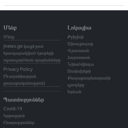
Մենք
Լոկացիա
Մենք
Թբիլիսի
Ախալքալաք
Jnews.ge կայքէջում
Վրաստան
հրապարակված նյութերի
Հայաստան
օգտագործման պայմանները
Նինոծմինդա
Privacy Policy
Ջավախեթի
(Գաղտնիության
Քաղաքապետարանի
քաղաքականություն)
գյուղերը
Երևան
Պատմություններ
Covid-19
Կրթություն
Ընտրություններ