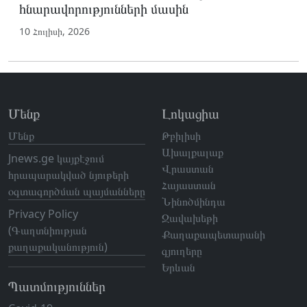
հնարավորությունների մասին
10 Հուլիսի, 2026
Մենք
Լոկացիա
Մենք
Թբիլիսի
Ախալքալաք
Jnews.ge կայքէջում
Վրաստան
հրապարակված նյութերի
Հայաստան
օգտագործման պայմանները
Նինոծմինդա
Privacy Policy
Ջավախեթի
(Գաղտնիության
Քաղաքապետարանի
քաղաքականություն)
գյուղերը
Երևան
Պատմություններ