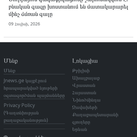
բնական գազը խոստանում են մատակարարել
մինչ ձմռան գալը
09 Հուլիսի, 2026
Մենք
Լոկացիա
Մենք
Թբիլիսի
Ախալքալաք
Jnews.ge կայքէջում
Վրաստան
հրապարակված նյութերի
Հայաստան
օգտագործման պայմանները
Նինոծմինդա
Privacy Policy
Ջավախեթի
(Գաղտնիության
Քաղաքապետարանի
քաղաքականություն)
գյուղերը
Երևան