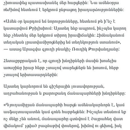
չխուսափեց պատասխանել մեր հարցերին։ Նա ամենօրյա
ռեժիմով հետևում է երկրում ընթացող իրադարձություններին։
«Ամեն օր կարդում եմ նորությունները, հետևում թե ի՞նչ է
կատարվում Թբիլիսիում։ Այստեղ ենք ապրում, ինչպես կարող
ենք չհետևել մեր երկրում տիրող իրավիճակին։ Հիմնականում
տեղական լրատվամիջոցներից եմ տեղեկություն ստանում»,
— ասաց Արագվա գյուղի բնակիչ Ռուդիկ Թուրվանդյանը:
Հետաքրքրական է, որ գյուղի խնդիրների մասին խոսելիս
առաջինը իրար հերթ չտալով տարեցներն են խոսում, հերթ
չտալով երիտասարդներին։
Այստեղ կարևորում են գիշերային լուսավորության,
աղբահանության և քարուքանդ ճանապարհների խնդիրները։
«Գյուղամիջյան ճանապարհի հարցն ամենակարևորն է, կամ
ասֆալտապատեն կամ գոնե հարթեցնեն։ Ինչպես տեսնում եք
ոչ մեկը չեն անում, ճանապարհը գտնվում է ծայրահեղ վատ
վիճակում՝ լցված բազմաթիվ փոսերով, խիճով ու ցեխով, իսկ