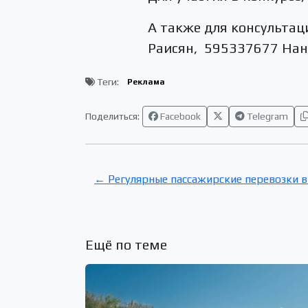
А также для консульта
Раисян, 595337677 Нана
Теги:
Реклама
Поделиться:
Facebook
Telegram
← Регулярные пассажирские перевозки в 
Ещё по теме