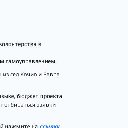
волонтерства в
ым самоуправлением.
из сел Кочио и Бавра
языке, бюджет проекта
т отбираться заявки
ией нажмите на
ссылку
.