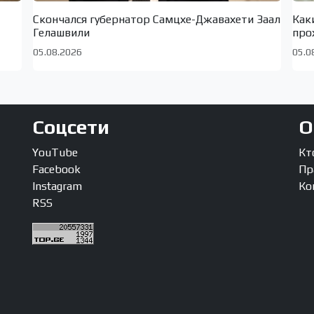
Скончался губернатор Самцхе-Джавахети Заал
Как
Гелашвили
про
05.08.2026
05.0
Соцсети
О
YouTube
Кт
Facebook
Пр
Instagram
Ко
RSS