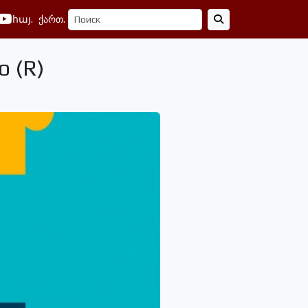
հայ.
ქართ.
 (R)