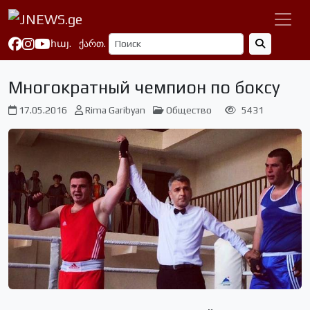
հայ.
ქართ.
Многократный чемпион по боксу
17.05.2016
Rima Garibyan
Общество
5431