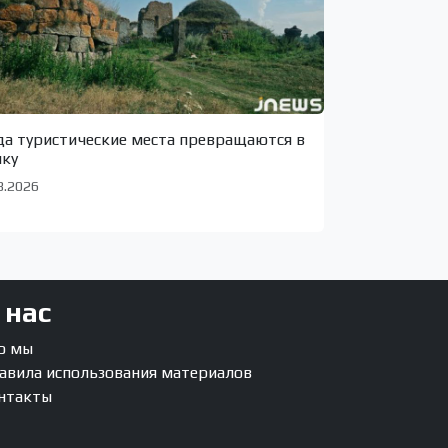
да туристические места превращаются в
лку
8.2026
 нас
о мы
авила использования материалов
нтакты