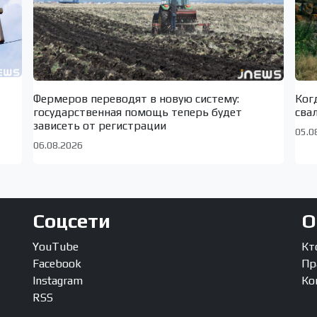
Фермеров переводят в новую систему:
Ког
государственная помощь теперь будет
сва
зависеть от регистрации
05.0
06.08.2026
Соцсети
О
YouTube
Кт
Facebook
Пр
Instagram
Ко
RSS