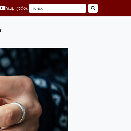
հայ.
ქართ.
ь