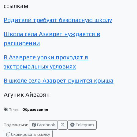
ссылкам.
Родители требуют безопасную школу
Школа села Азаврет нуждается в
расширении
В Азаврете уроки проходят в
экстремальных условиях
В школе села Азаврет рушится крыша
Агуник Айвазян
Теги:
Образование
Поделиться:
Facebook
Telegram
Скопировать ссылку