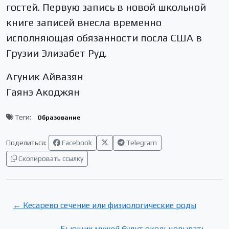
гостей. Первую запись в новой школьной
книге записей внесла временно
исполняющая обязанности посла США в
Грузии Элизабет Руд.
Агуник Айвазян
Гаянэ Акоджян
Теги:
Образование
Поделиться:
Facebook
Telegram
Скопировать ссылку
← Кесарево сечение или физиологические роды
Бьющих мужей будут окольцовывать →