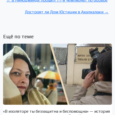
← В Ниноцминде прошел 11-й чемпионат по борьбе
Достроят ли Дом Юстиции в Ахалкалаки →
Ещё по теме
«В изоляторе ты беззащитна и беспомощна» — история