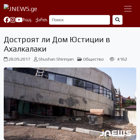
հայ.
ქართ.
Достроят ли Дом Юстиции в
Ахалкалаки
28.09.2017
Shushan Shirinyan
Общество
4162