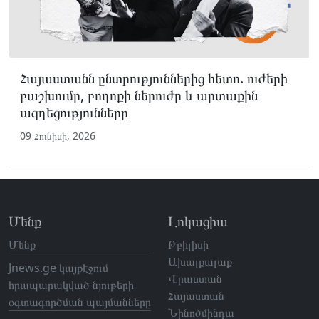
Հայաստանն ընտրություններից հետո. ուժերի
բաշխումը, բողոքի ներուժը և արտաքին
ազդեցությունները
09 Հունիսի, 2026
Մենք
Լոկացիա
Մենք
Թբիլիսի
Ախալքալաք
Jnews.ge կայքէջում
Վրաստան
հրապարակված նյութերի
Հայաստան
օգտագործման պայմանները
Նինոծմինդա