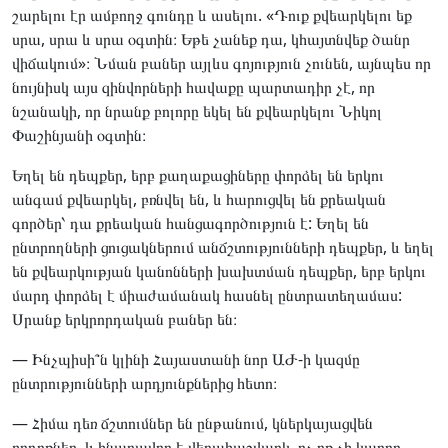
շարելու էր ամբողջ գունդը և ասելու. «Դուք քվեարկելու եք
սրա, սրա և սրա օգտին։ Եթե չանեք դա, կհայտնվեք ծանր
վիճակում»։ Նման բաներ այլևս գոյություն չունեն, այնպես որ
նույնիսկ այս զինվորների հավաքը պարտադիր չէ, որ
նշանակի, որ նրանք բոլորը եկել են քվեարկելու Նիկոլ
Փաշինյանի օգտին։
Եղել են դեպքեր, երբ քաղաքացիները փորձել են երկու
անգամ քվեարկել, բռնվել են, և հարուցվել են քրեական
գործեր՝ դա քրեական հանցագործություն է: Եղել են
ընտրողների ցուցակներում անճշտությունների դեպքեր, և եղել
են քվեարկության կանոնների խախտման դեպքեր, երբ երկու
մարդ փորձել է միաժամանակ հասնել ընտրատեղամաս:
Սրանք երկրորդական բաներ են։
— Ինչպիսի՞ն կլինի Հայաստանի նոր ԱԺ-ի կազմը
ընտրությունների արդյունքներից հետո։
— Հիմա դեռ ճշտումներ են ընթանում, կներկայացվեն
բողոքներ, և հնարավոր է վերահաշվարկ. ոչ ոք չի կարող