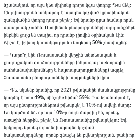
նշանակում, որ այս կես միլիոնը դուրս կգա փողոց։ Դա մեկ։
Ընդդիմությունն անկարող է այսպես կոչված կրիտիկական
զանգվածին փողոց դուրս բերել։ Եվ նրանք դրա համար որևէ
պատրվակ չունեն։ Որովհետև ընտրությունների արդյունքներն
ինքնին ցույց են տալիս, որ դրանք լիովին օրինական էին։
Ճիշտ է, իշխող կուսակցությունը նույնիսկ 50% չհավաքեց։
— Կարո՞ղ էին Ռուսաստանի վերջին տնտեսական և
քաղաքական գործողությունները (ներառյալ առևտրային
սահմանափակումները և հայտարարությունները) ազդել
Հայաստանի ընտրությունների արդյունքների վրա։
— Դե, սկսենք նրանից, որ 2021 թվականին մասնակցությունը
կազմել է մոտ 49%, մինչդեռ հիմա՝ 59%։ Դա նշանակում է,
որ այս ընտրություններում քվեարկել է 10%-ով ավելի մարդ։
Ես կարծում եմ, որ այս 10%-ը նույն մարդիկ են, որոնց,
առաջին հերթին, բերել են Ռուսաստանից քվեարկելու։ Եվ,
երկրորդ, նրանց այստեղի այսպես կոչված
հակառակորդները, որոնք գնացել են քվեարկության, քանի որ