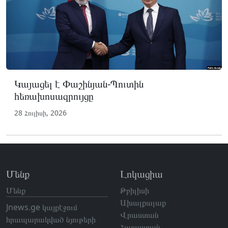
Կայացել է Փաշինյան-Պուտին
հեռախոսազրույցը
28 Հուլիսի, 2026
Մենք
Լոկացիա
Մենք
Թբիլիսի
Ախալքալաք
Jnews.ge կայքէջում
Վրաստան
հրապարակված նյութերի
Հայաստան