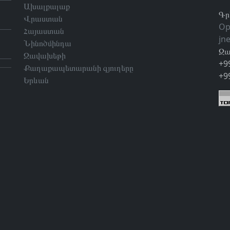
Ախալքալաք
Գր
Վրաստան
Op
Հայաստան
jn
Նինոծմինդա
Զա
Ջավախեթի
+9
Քաղաքապետարանի գյուղերը
+9
Երևան