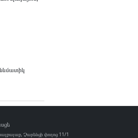
պնևմատիկ
սցե
ալքալաք, Չարենցի փողոց 11/1