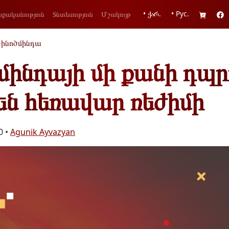
• ქარ.
• Рус.
քականություն
Տնտեսություն
Մշակույթ
ինոծմինդա
մինդայի մի քանի դպր
են հեռավար ռեժիմի
0 •
Agunik Ayvazyan