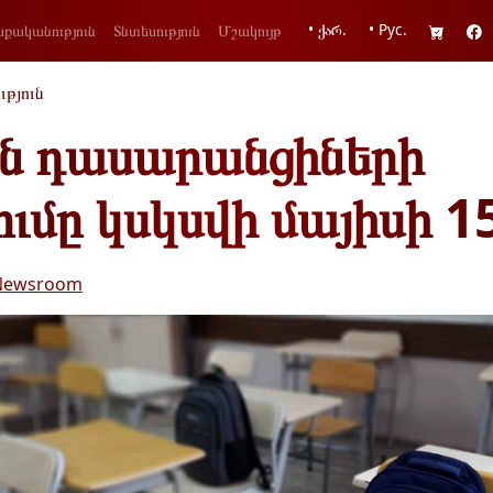
• ქარ.
• Рус.
քականություն
Տնտեսություն
Մշակույթ
ւթյուն
ն դասարանցիների
ւմը կսկսվի մայիսի 1
Newsroom