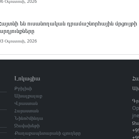
06 Օգոստոսի, 2026
Հայտնի են ուսանողական դրամաշնորհային մրցույթ
արդյունքները
03 Օգոստոսի, 2026
Լոկացիա
Հա
Թբիլիսի
Ախ
Ախալքալաք
Գր
Վրաստան
Op
Հայաստան
jn
Նինոծմինդա
Զա
Ջավախեթի
+9
Քաղաքապետարանի գյուղերը
+9