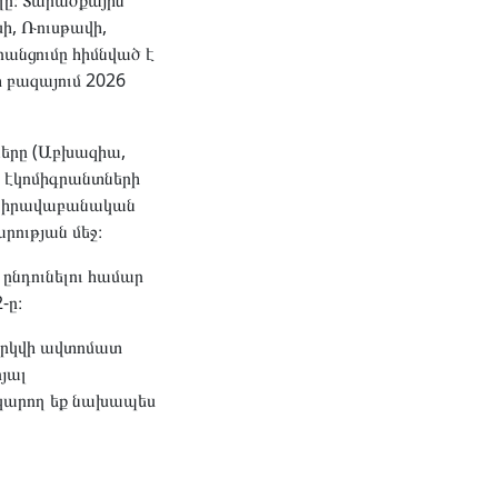
լը։ Տարածքային
ի, Ռուսթավի,
րանցումը հիմնված է
 բազայում 2026
ները (Աբխազիա,
, էկոմիգրանտների
ած իրավաբանական
րության մեջ։
ընդունելու համար
-ը։
արկվի ավտոմատ
յալ
ը կարող եք նախապես