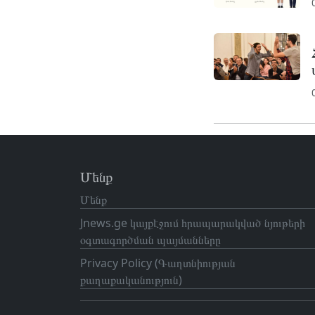
Մենք
Մենք
Jnews.ge կայքէջում հրապարակված նյութերի
օգտագործման պայմանները
Privacy Policy (Գաղտնիության
քաղաքականություն)