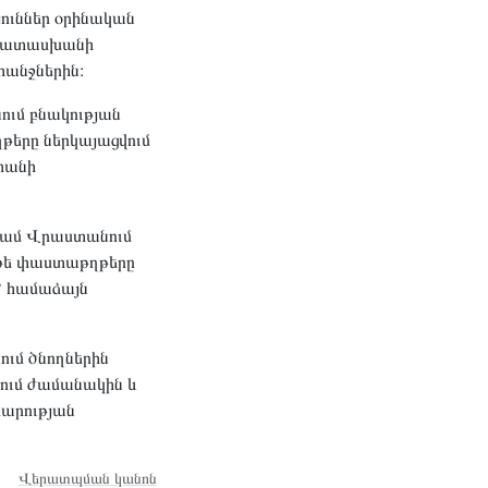
յուններ օրինական
մապատասխանի
հանջներին։
ւմ բնակության
թերը ներկայացվում
ստանի
կամ Վրաստանում
Եթե փաստաթղթերը
ը՝ համաձայն
ում ծնողներին
ցում ժամանակին և
րարության
Վերատպման կանոն