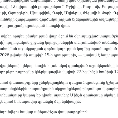
մը համակարգում ապահովում է ծնողը կամ օրինական խնամակա
ցվի 12 պիլոտային քաղաքներում՝ Թբիլիսի, Բաթումի, Քութայիս
ւրի, Օզուրգեթի, Ախալցիխե, Գորի, Մցխեթա, Թելավի և Փոթի։ Գ
յունների զարգացման գործակալության էլեկտրոնային տվյալների
-ի դրությամբ գրանցված հասցեի վրա։
 ովքեր որպես բնակության վայր նշում են օկուպացված տարածք
ի), դպրոցական շրջանը կորոշվի ներքին տեղահանված անձանց
պահովման աջակցության գործակալության կողմից տրամադրվ
2026 թվականի ապրիլի 15-ի դրությամբ)», — ասվում է հայտարա
ալներով՝ էլեկտրոնային եղանակով գրանցված աշակերտներին 
թերը դպրոցներ կներկայացվեն մայիսի 27-ից մինչև հունիսի 12
ում փաստաթղթերը չներկայացնելու դեպքում գրանցումը կչեղ
սարանցիներին տարածքային սկզբունքներով ընդունելու վերաբեր
տեսանյութը կարող եք դիտել այստեղ։ Մինչև գրանցումը սկսել
ոցներում է հնարավոր գրանցել ձեր երեխային։
նդունվելու համար անհրաժեշտ փաստաթղթերը՝