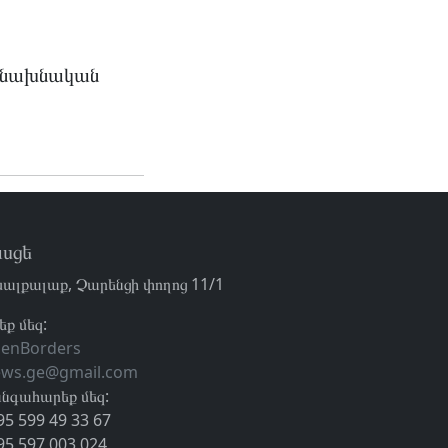
ի նախնական
սցե
ալքալաք, Չարենցի փողոց 11/1
եք մեզ:
enBorders
ews.ge@gmail.com
նգահարեք մեզ:
95 599 49 33 67
95 597 003 024