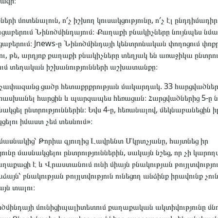
վազի։
երի մոտենալուն, ո՛չ իշխող կուսակցությունը, ո՛չ էլ ընդդիմադիր
ցուցաբերում Նինոծմինդայում։ Քաղաքի բնակիչները նույնպես ն
ւցաբերում։ Jnews-ը Նինոծմինդայի կենտրոնական փողոցում փոք
ւ, թե, արդյոք քաղաքի բնակիչները տեղյակ են առաջիկա ընտրու
ում տեղական իշխանությունների աշխատանքը։
եց չափազանց ցածր հետաքրքրության մակարդակ. 33 հարցվածներ
սխանել հարցին և պարզապես հեռացան։ Հարցվածներից 5-ը նշե
կցել ընտրություններին։ Եվս 4-ը, հեռանալով, մեկնաբանեցին 
ելու իմաստ չեմ տեսնում»։
 մասնակից՝ Թորիա գյուղից Լավրենտ Մկրտչյանը, հայտնեց իր
նը մասնակցելու ընտրություններին, սակայն նշեց, որ չի կարո
ղաքացի է և Վրաստանում ունի միայն բնակության թույլտվությու
ձայն՝ բնակության թույլտվություն ունեցող անձինք իրավունք չու
այն տալու։
ինոծմինդայի մունիցիպալիտետում քաղաքական ակտիվությունը մն