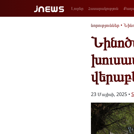
Լուրեր
Հասարակություն
Քաղա
նորություններ
•
Նին
Նինոծ
խուսափ
վերաբ
23 Մայիսի, 2025 •
S