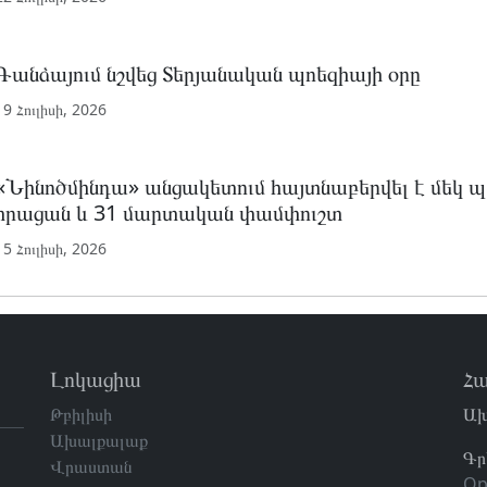
Գանձայում նշվեց Տերյանական պոեզիայի օրը
19 Հուլիսի, 2026
«Նինոծմինդա» անցակետում հայտնաբերվել է մեկ 
հրացան և 31 մարտական ​​փամփուշտ
15 Հուլիսի, 2026
Լոկացիա
Հա
Թբիլիսի
Ախ
Ախալքալաք
Գր
Վրաստան
Op