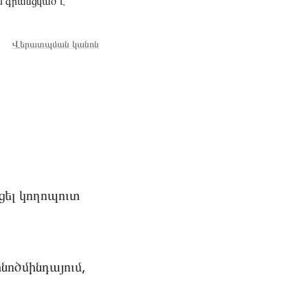
մ գրանցված է
Վերատպման կանոն
ցել կողոպուտ
նոծմինդայում,