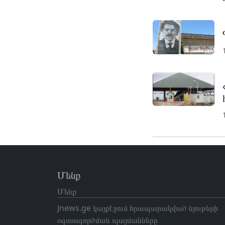
Մենք
Մենք
Jnews.ge կայքէջում հրապարակված նյութերի
օգտագործման պայմանները