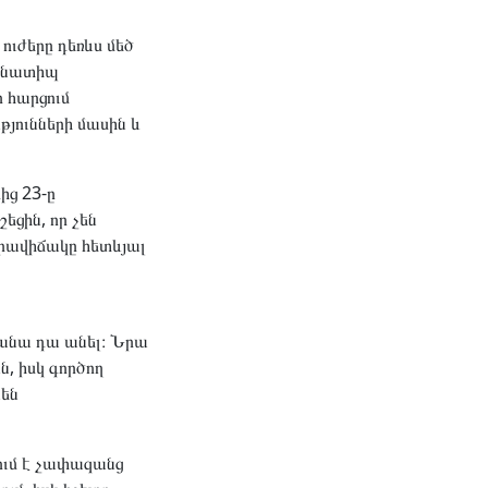
 ուժերը դեռևս մեծ
մանատիպ
ր հարցում
թյունների մասին և
ից 23-ը
ցին, որ չեն
իրավիճակը հետևյալ
ղանա դա անել։ Նրա
ն, իսկ գործող
նեն
ում է չափազանց