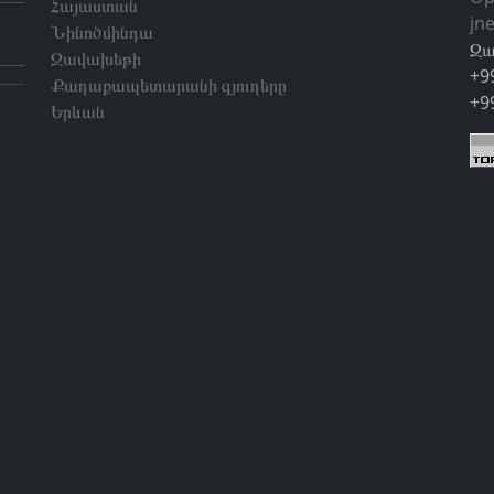
Հայաստան
jn
Նինոծմինդա
Զա
Ջավախեթի
+9
Քաղաքապետարանի գյուղերը
+9
Երևան