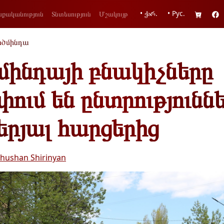
• ქარ.
• Рус.
քականություն
Տնտեսություն
Մշակույթ
ոծմինդա
մինդայի բնակիչները
ում են ընտրությունն
երյալ հարցերից
hushan Shirinyan