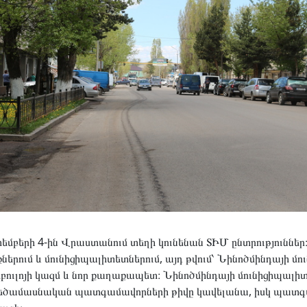
եմբերի 4-ին Վրաստանում տեղի կունենան ՏԻՄ ընտրություններ։
ներում և մունիցիպալիտետներում, այդ թվում՝ Նինոծմինդայի մո
եբուլոյի կազմ և նոր քաղաքապետ։ Նինոծմինդայի մունիցիպալիտ
մ մեծամասնական պատգամավորների թիվը կավելանա, իսկ պատ