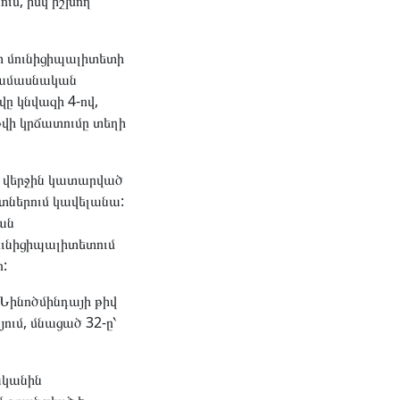
ւմ, իսկ իշխող
ի մունիցիպալիտետի
մեծամասնական
ը կնվազի 4-ով,
վի կրճատումը տեղի
ի վերջին կատարված
տներում կավելանա:
ան
ունիցիպալիտետում
:
Նինոծմինդայի թիվ
ում, մնացած 32-ը՝
ականին