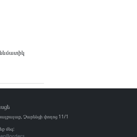
պնևմատիկ
սցե
ալքալաք, Չարենցի փողոց 11/1
եք մեզ:
enBorders