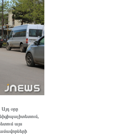
 Այդ օրը
ւնիցիպալիտետում,
ետում այս
գամավորների