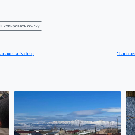
Скопировать ссылку
вахети (video)
“Саночи