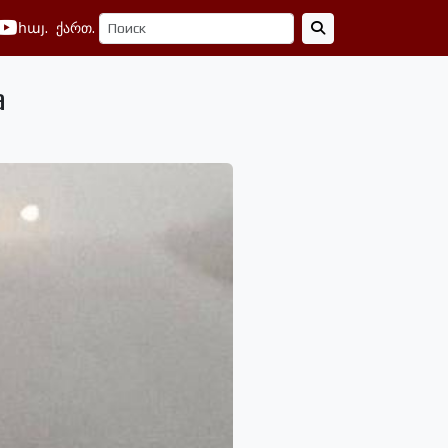
հայ.
ქართ.
а