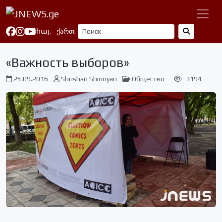
հայ.
ქართ.
«Важность выборов»
25.09.2016
Shushan Shirinyan
Общество
3194