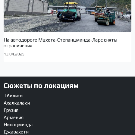
На автодороге Мцхета-Степанцминда-Ларс сняты
ограничения
13.04.2025
Сюжеты по локациям
Тбилиси
Ахалкалаки
Грузия
Армения
Ниноцминда
Джавахети