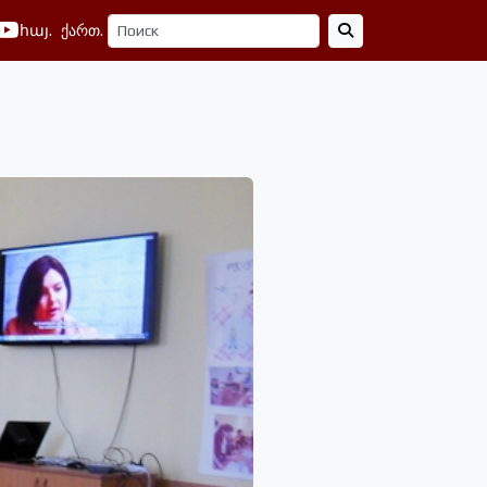
հայ.
ქართ.