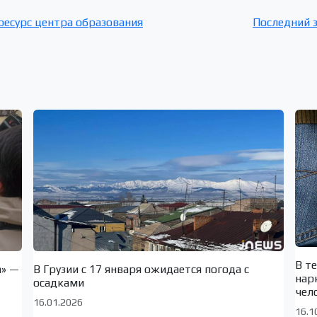
ресурс центра образования
Последний 
В т
а» —
В Грузии с 17 января ожидается погода с
нар
осадками
чел
16.01.2026
16.1