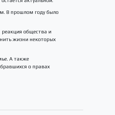
 остаётся актуальной.
м. В прошлом году было
я реакция общества и
анить жизни некоторых
мье. А также
бравшихся о правах