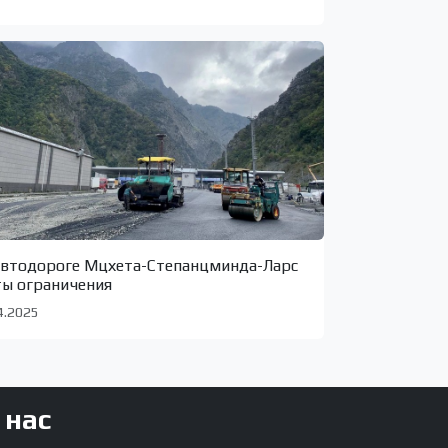
автодороге Мцхета-Степанцминда-Ларс
ты ограничения
4.2025
 нас