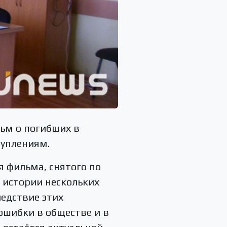
ьм о погибших в
туплениям.
я фильма, снятого по
 истории нескольких
ледствие этих
ошибки в обществе и в