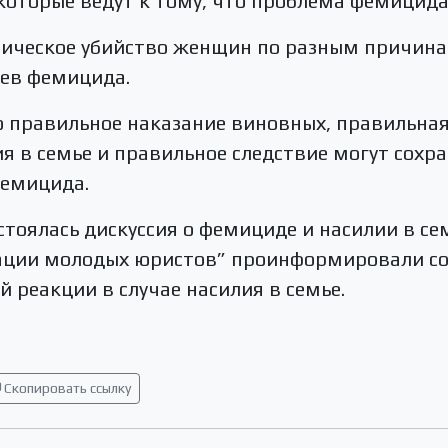
 которые ведут к тому, что проблема фемицида
тическое убийство женщин по разным причина
аев фемицида.
о правильное наказание виновных, правильна
я в семье и правильное следствие могут сохр
фемицида.
стоялась дискуссия о фемициде и насилии в се
ации молодых юристов” проинформировали со
 реакции в случае насилия в семье.
Скопировать ссылку