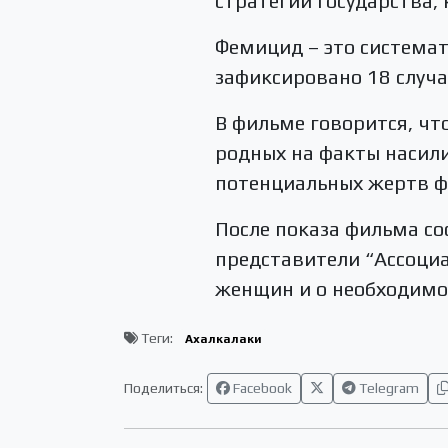
стратегии государства,
Фемицид – это система
зафиксировано 18 случ
В фильме говорится, чт
родных на факты насили
потенциальных жертв 
После показа фильма со
представители “Ассоци
женщин и о необходимой
Теги:
Ахалкалаки
Поделиться:
Facebook
Telegram