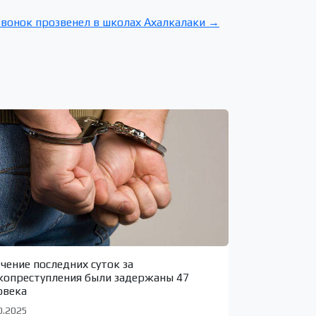
звонок прозвенел в школах Ахалкалаки →
ечение последних суток за
копреступления были задержаны 47
овека
0.2025