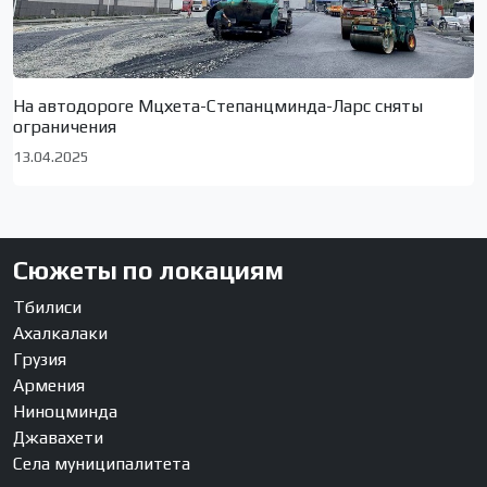
На автодороге Мцхета-Степанцминда-Ларс сняты
ограничения
13.04.2025
Сюжеты по локациям
Тбилиси
Ахалкалаки
Грузия
Армения
Ниноцминда
Джавахети
Села муниципалитета