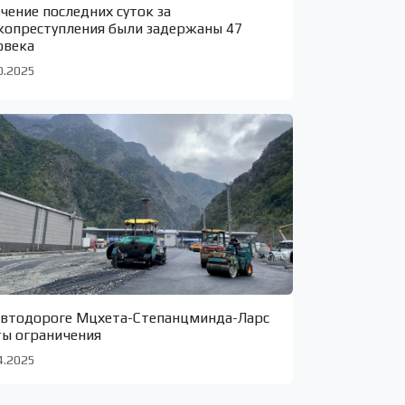
ечение последних суток за
копреступления были задержаны 47
овека
0.2025
автодороге Мцхета-Степанцминда-Ларс
ты ограничения
4.2025