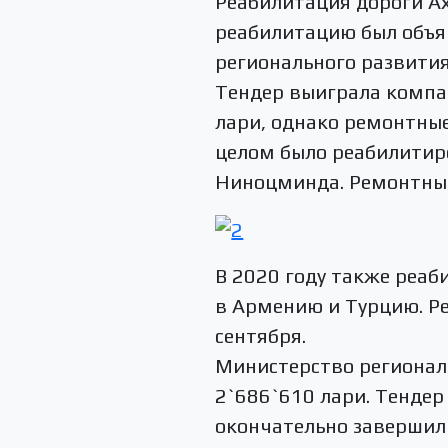
Реабилитация дороги А
реабилитацию был объ
регионального развития
Тендер выиграла компа
лари, однако ремонтные
целом было реабилитиро
Ниноцминда. Ремонтные
В 2020 году также реаб
в Армению и Турцию. Ре
сентября.
Министерство регионал
2`686`610 лари. Тендер
окончательно завершили