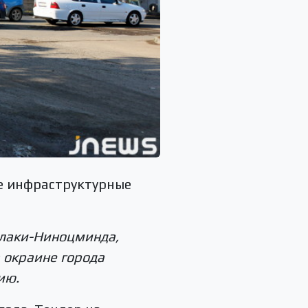
е инфраструктурные
алаки-Ниноцминда,
 окраине города
ию.