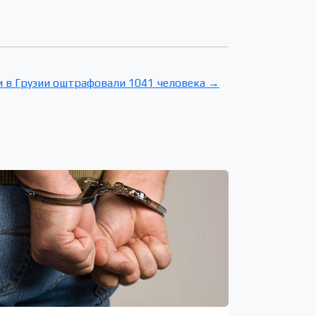
и в Грузии оштрафовали 1041 человека →