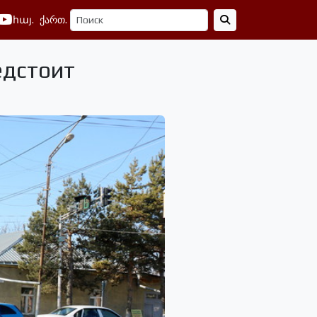
հայ.
ქართ.
едстоит