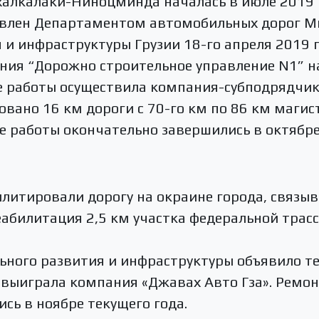
халкалаки-Ниноцминда началась в июле 2019 г
явлен Департаментом автомобильных дорог М
 и инфраструктуры Грузии 18-го апреля 2019 г
ния “Дорожно строительное управление N1” на
 работы осуществила компания-субподрядчик 
вано 16 км дороги с 70-го км по 86 км магис
 работы окончательно завершились в октябре 
илитировали дорогу на окраине города, связ
абилитация 2,5 км участка федеральной трасс
ьного развития и инфраструктуры объявило т
 выиграла компания «Джавах Авто Гза». Ремо
сь в ноябре текущего года.