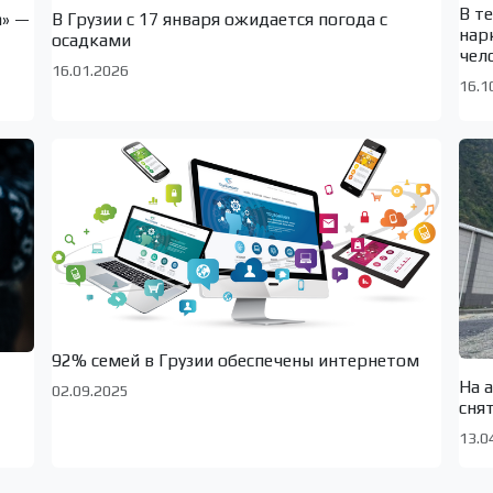
В т
а» —
В Грузии с 17 января ожидается погода с
нар
осадками
чел
16.01.2026
16.1
92% семей в Грузии обеспечены интернетом
На 
02.09.2025
сня
13.0