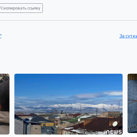
Скопировать ссылку
”
За сутк