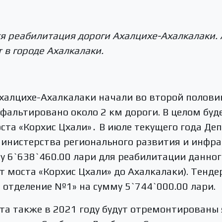
я реабилитация дороги Ахалцихе-Ахалкалаки.
 в городе Ахалкалаки.
алцихе-Ахалкалаки начали во второй половин
фальтировано около 2 км дороги. В целом бу
оста «Корхис Цхали»․ В июле текущего года Д
инистерства регионального развития и инфра
у 6`638`460.00 лари для реабилитации данног
т моста «Корхис Цхали» до Ахалкалаки). Тенд
 отделение №1» на сумму 5`744`000.00 лари.
та также в 2021 году будут отремонтированы