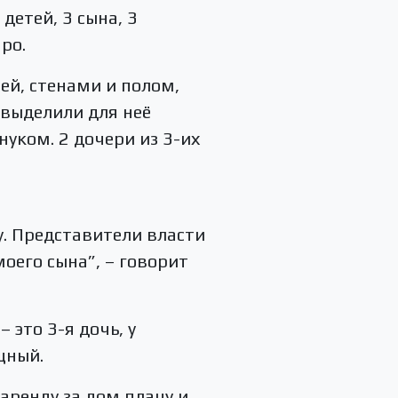
детей, 3 сына, 3
ро.
ей, стенами и полом,
 выделили для неё
нуком. 2 дочери из 3-их
бу. Представители власти
оего сына”, – говорит
 это 3-я дочь, у
щный.
аренду за дом плачу и