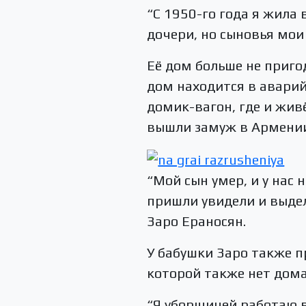
“С 1950-го года я жила 
дочери, но сыновья мои
Её дом больше не приго
дом находится в аварий
домик-вагон, где и жив
вышли замуж в Армении,
“Мой сын умер, и у нас 
пришли увидели и выдел
Заро Ераносян.
У бабушки Заро также п
которой также нет дома
“Я уборщицей работаю в