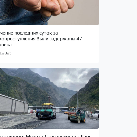
ечение последних суток за
копреступления были задержаны 47
овека
0.2025
автодороге Мцхета-Степанцминда-Ларс