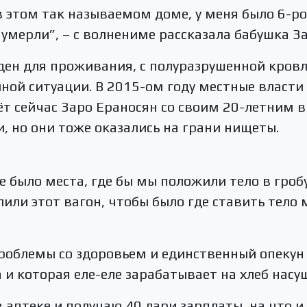
в этом так называемом доме, у меня было 6-ро 
 умерли”, – с волнениме рассказала бабушка За
ден для проживания, с полуразрушенной кровл
ной ситуации. В 2015-ом году местные власти
ёт сейчас Заро Ераносян со своим 20-летним в
 но они тоже оказались на грани нищеты.
не было места, где бы мы положили тело в гро
или этот вагон, чтобы было где ставить тело м
роблемы со здоровьем и единственный опекун –
 и которая еле-еле зарабатывает на хлеб насу
 аптеке и получаю 40 лари зарплаты, на что и 