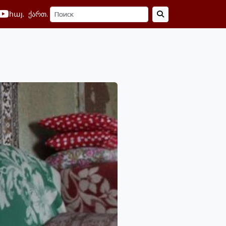
հայ.
ქართ.