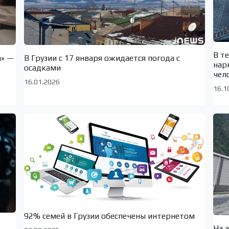
В т
а» —
В Грузии с 17 января ожидается погода с
нар
осадками
чел
16.01.2026
16.1
92% семей в Грузии обеспечены интернетом
На 