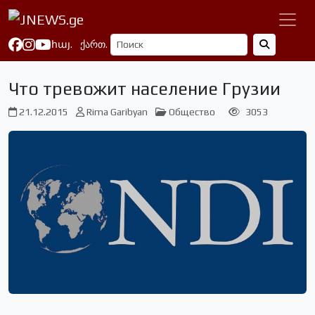
հայ.
ქართ.
Что тревожит население Грузии
21.12.2015
Rima Garibyan
Общество
3053