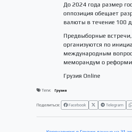
До 2024 года размер го
оппозиция обещает раз
валюты в течение 100 д
Предвыборные встречи,
организуются по инициа
международным вопроса
меморандум о реформиро
Грузия Online
Теги:
Грузия
Поделиться:
Facebook
Telegram
← Коронавирус в Грузии: данные на 31 ав