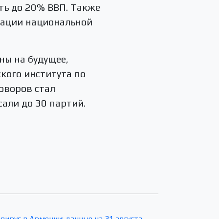
ть до 20% ВВП. Также
вации национальной
ны на будущее,
кого института по
оворов стал
али до 30 партий.
вирус в Армении: данные на 31 августа →