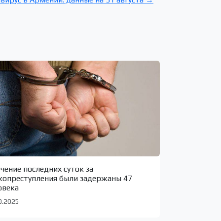
ечение последних суток за
копреступления были задержаны 47
овека
0.2025