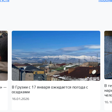
В т
а» —
В Грузии с 17 января ожидается погода с
нар
осадками
чел
16.01.2026
16.1