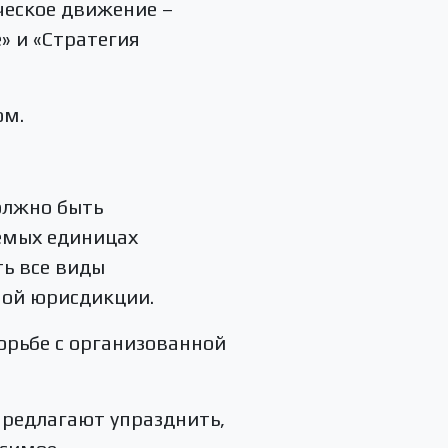
ческое движение –
» и «Стратегия
ом.
олжно быть
яемых единицах
ть все виды
ной юрисдикции.
орьбе с организованной
предлагают упразднить,