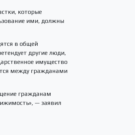
астки, которые
льзование ими, должны
ятся в общей
ретендует другие люди,
ударственное имущество
яются между гражданами
ращение гражданам
вижимость», — заявил