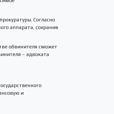
исимое
прокуратуры. Согласно
ого аппарата, сохранив
тве обвинителя сможет
винителя – адвоката
государственного
ансовую и