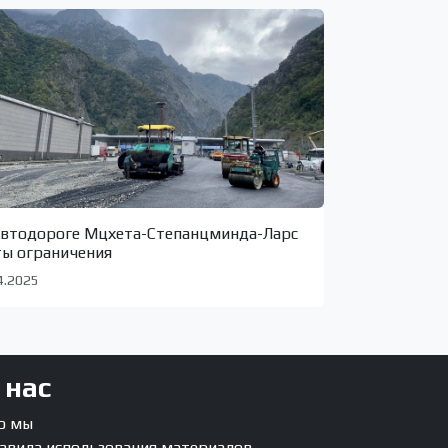
автодороге Мцхета-Степанцминда-Ларс
ты ограничения
4.2025
 нас
о мы
авила использования материалов