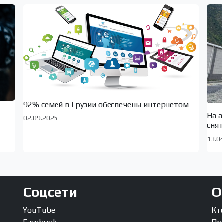
92% семей в Грузии обеспечены интернетом
На 
02.09.2025
сня
13.0
Соцсети
О
YouTube
Кт
Facebook
Пр