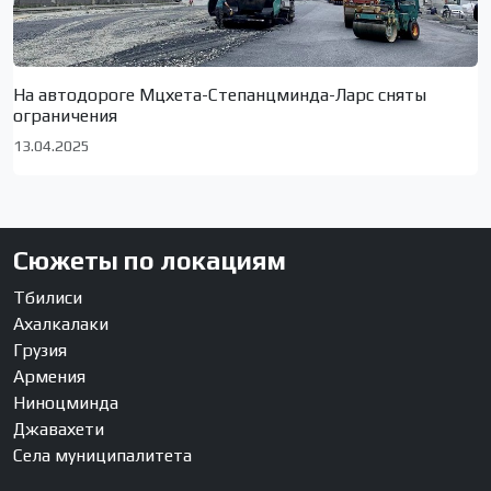
На автодороге Мцхета-Степанцминда-Ларс сняты
ограничения
13.04.2025
Сюжеты по локациям
Тбилиси
Ахалкалаки
Грузия
Армения
Ниноцминда
Джавахети
Села муниципалитета