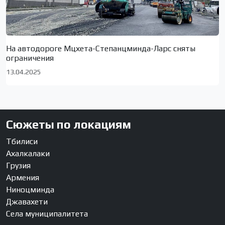
На автодороге Мцхета-Степанцминда-Ларс сняты
ограничения
13.04.2025
Сюжеты по локациям
Тбилиси
Ахалкалаки
Грузия
Армения
Ниноцминда
Джавахети
Села муниципалитета