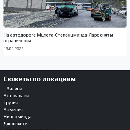
На автодороге Мцхета-Степанцминда-Ларс сняты
ограничения
13.04.2025
Сюжеты по локациям
Тбилиси
Ахалкалаки
Грузия
Армения
Ниноцминда
Джавахети