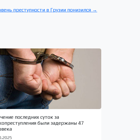
вень преступности в Грузии понизился →
ечение последних суток за
копреступления были задержаны 47
овека
0.2025