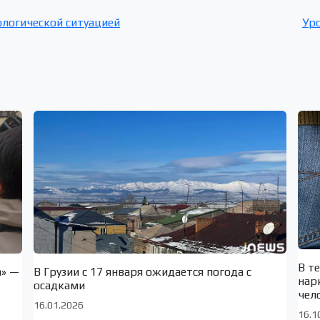
логической ситуацией
Уро
В т
а» —
В Грузии с 17 января ожидается погода с
нар
осадками
чел
16.01.2026
16.1