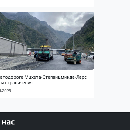
автодороге Мцхета-Степанцминда-Ларс
ты ограничения
4.2025
 нас