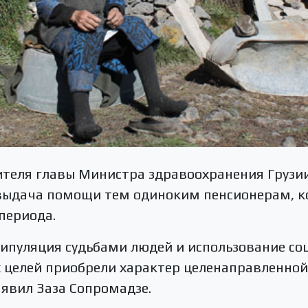
теля главы Министра здравоохранения Грузии
выдача помощи тем одиноким пенсионерам, ко
периода.
нипуляция судьбами людей и использование с
х целей приобрели характер целенаправленной
аявил Заза Сопромадзе.