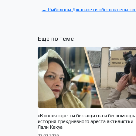
← Рыболовы Джавахети обеспокоены эко
Ещё по теме
«В изоляторе ты беззащитна и беспомощн
история трехдневного ареста активистки
Лали Кекуа
27.02.2026