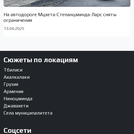
На автодороге Мцхета-Степанцминда-Ларс сняты
ограничения
13.04.2025
Сюжеты по локациям
Тбилиси
Ахалкалаки
Грузия
Армения
Ниноцминда
Джавахети
Села муниципалитета
Соцсети