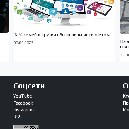
92% семей в Грузии обеспечены интернетом
На 
02.09.2025
сня
13.0
Соцсети
О
YouTube
Кт
Facebook
Пр
Instagram
Ко
RSS