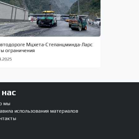
автодороге Мцхета-Степанцминда-Ларс
ты ограничения
4.2025
 нас
о мы
авила использования материалов
нтакты