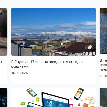
В т
а» —
В Грузии с 17 января ожидается погода с
нар
осадками
чел
16.01.2026
16.1