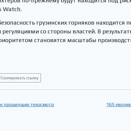
ахтеров по-прежнему будут находится под рис
s Watch.
безопасность грузинских горняков находится 
 регуляциями со стороны властей. В результат
риоритетом становятся масштабы производств
Скопировать ссылку
не прошедших техосмотр
165 уволив