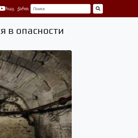
հայ.
ქართ.
я в опасности