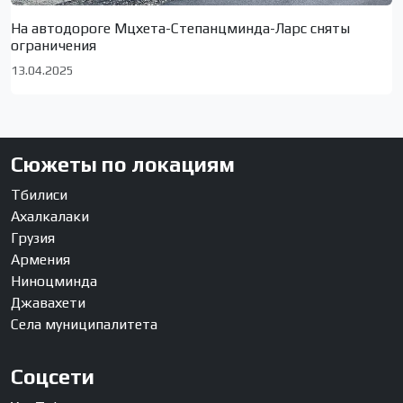
На автодороге Мцхета-Степанцминда-Ларс сняты
ограничения
13.04.2025
Сюжеты по локациям
Тбилиси
Ахалкалаки
Грузия
Армения
Ниноцминда
Джавахети
Села муниципалитета
Соцсети