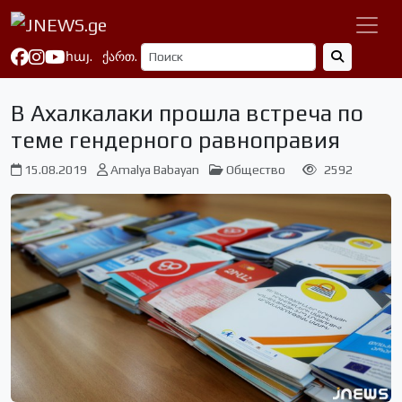
հայ.
ქართ.
В Ахалкалаки прошла встреча по
теме гендерного равноправия
15.08.2019
Amalya Babayan
Общество
2592