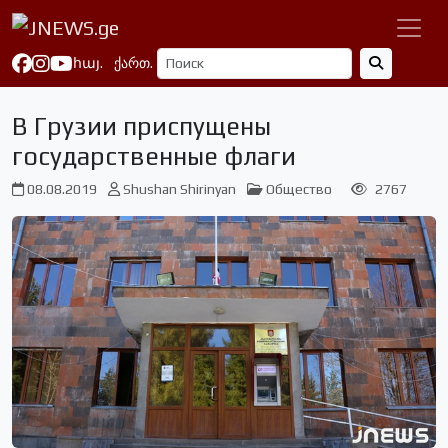
հայ.
ქართ.
В Грузии приспущены
государственные флаги
08.08.2019
Shushan Shirinyan
Общество
2767