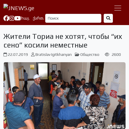
հայ.
ქართ.
Жители Ториа не хотят, чтобы “их
сено” косили неместные
22.07.2019
Bratislav Igitkhanyan
Общество
2600