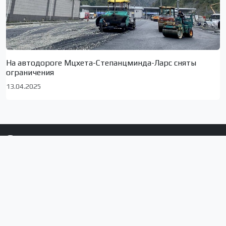
На автодороге Мцхета-Степанцминда-Ларс сняты
ограничения
13.04.2025
Сюжеты по локациям
Тбилиси
Ахалкалаки
Грузия
Армения
Ниноцминда
Джавахети