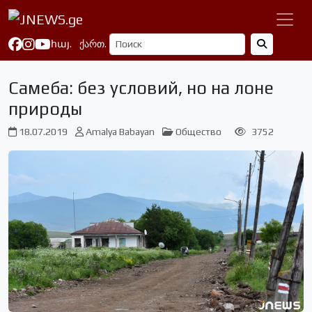
հայ.
ქართ.
Самеба: без условий, но на лоне
природы
18.07.2019
Amalya Babayan
Общество
3752