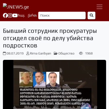
հայ.
ქართ.
Бывший сотрудник прокуратуры
отсидел своё по делу убийства
подростков
08.07.2019
Rima Garibyan
Общество
1968