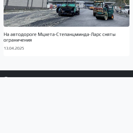
На автодороге Мцхета-Степанцминда-Ларс сняты
ограничения
13.04.2025
Сюжеты по локациям
Тбилиси
Ахалкалаки
Грузия
Армения
Ниноцминда
Джавахети
Села муниципалитета