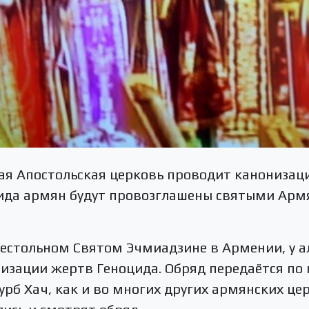
ая Апостольская церковь проводит канонизац
ида армян будут провозглашены святыми Арм
рестольном Святом Эчмиадзине в Армении, у 
изации жертв Геноцида. Обряд передаётся по 
урб Хач, как и во многих других армянских це