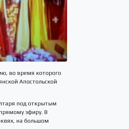
ию, во время которого
янской Апостольской
алтаря под открытым
прямому эфиру. В
рквях, на большом