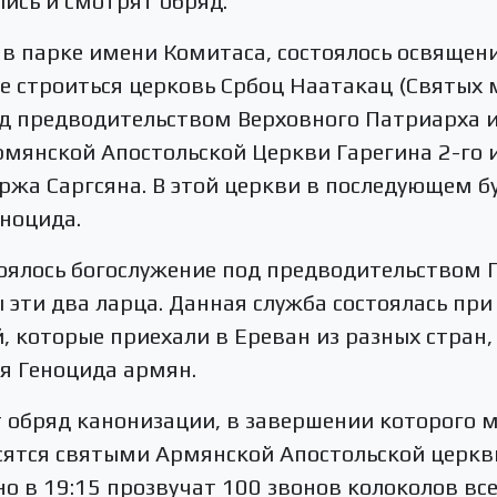
ись и смотрят обряд.
, в парке имени Комитаса, состоялось освящен
де строиться церковь Србоц Наатакац (Святых 
д предводительством Верховного Патриарха и
мянской Апостольской Церкви Гарегина 2-го 
жа Саргсяна. В этой церкви в последующем б
ноцида.
тоялось богослужение под предводительством Г
эти два ларца. Данная служба состоялась при
, которые приехали в Ереван из разных стран,
я Геноцида армян.
 обряд канонизации, в завершении которого 
сятся святыми Армянской Апостольской церкви,
о в 19:15 прозвучат 100 звонов колоколов вс