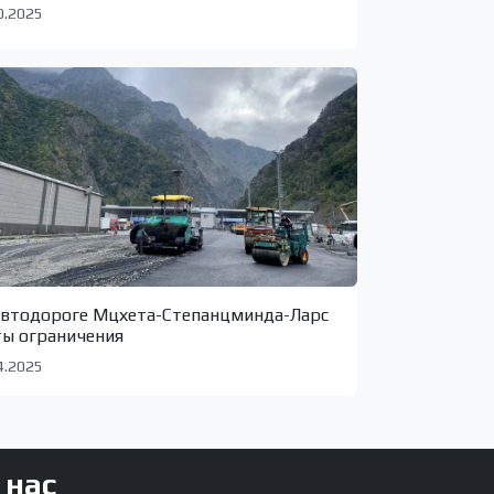
0.2025
автодороге Мцхета-Степанцминда-Ларс
ты ограничения
4.2025
 нас