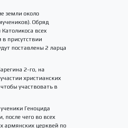
ие земли около
мучеников). Обряд
 Католикоса всех
и в присутствии
удут поставлены 2 ларца
арегина 2-го, на
 участии христианских
 чтобы участвовать в
мученики Геноцида
 после чего во всех
ех армянских церквей по