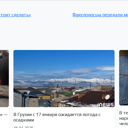
стоит сделать»
Факелоносцы передали м
В т
а» —
В Грузии с 17 января ожидается погода с
нар
осадками
чел
16.01.2026