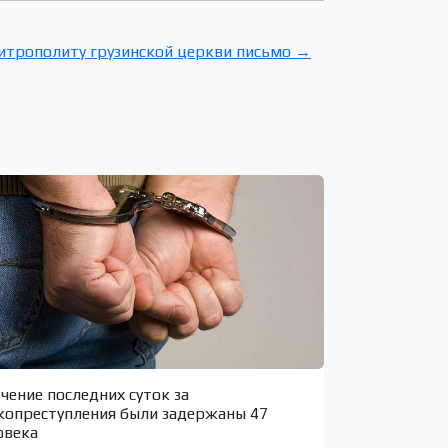
итрополиту грузинской церкви письмо →
ечение последних суток за
копреступления были задержаны 47
овека