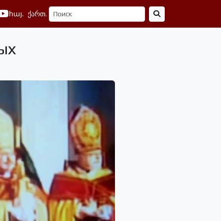
հայ.
ქართ.
ых