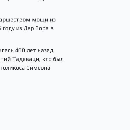
иаршеством мощи из
году из Дер Зора в
ась 400 лет назад.
етий Тадеваци, кто был
атоликоса Симеона