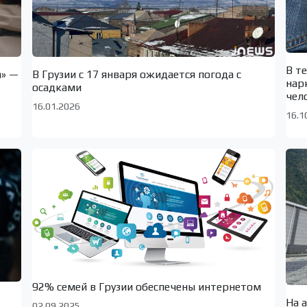
В т
а» —
В Грузии с 17 января ожидается погода с
нар
осадками
чел
16.01.2026
16.1
92% семей в Грузии обеспечены интернетом
На 
02.09.2025