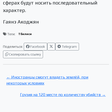
сферах будут носить последовательный
характер.
Гаянэ Акоджян
Теги:
Тбилиси
Поделиться:
Facebook
Telegram
Скопировать ссылку
← Иностранцы смогут владеть землёй, при
некоторых условиях
Грузия на 120 месте по количеству убийств →