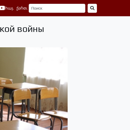
հայ.
ქართ.
ской войны