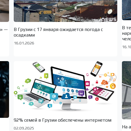
В т
а» —
В Грузии с 17 января ожидается погода с
нар
осадками
чел
16.01.2026
16.1
92% семей в Грузии обеспечены интернетом
На 
02.09.2025