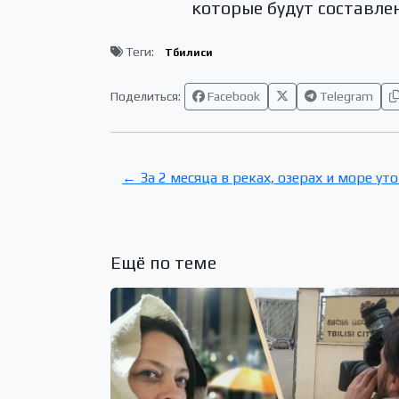
которые будут составле
Теги:
Тбилиси
Поделиться:
Facebook
Telegram
← За 2 месяца в реках, озерах и море ут
Ещё по теме