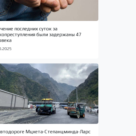
ечение последних суток за
копреступления были задержаны 47
овека
0.2025
автодороге Мцхета-Степанцминда-Ларс