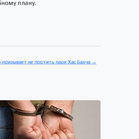
бному плану.
 призывает не портить парк Хас Бахча →