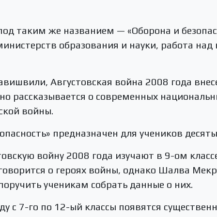
 под таким же названием — «Оборона и безопас
инистерств образования и науки, работа над 
ишвили, Августовская война 2008 года внесе
но рассказывается о современных национальны
ской войны.
опасность» предназначен для учеников десяты
товскую войну 2008 года изучают в 9-ом класс
 говорится о героях войны, однако Шалва Мек
поручить ученикам собрать данные о них.
ду с 7-го по 12-ый классы появятся существен